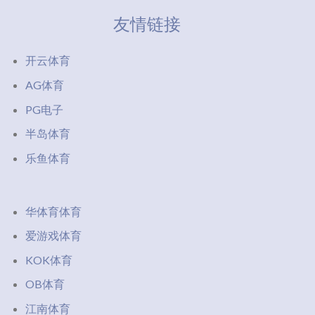
友情链接
开云体育
AG体育
PG电子
半岛体育
乐鱼体育
华体育体育
爱游戏体育
KOK体育
OB体育
江南体育