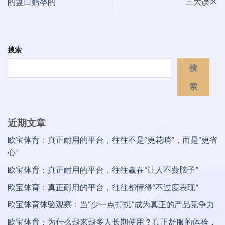
的盘口赔率的
三大误区
搜索
搜
索
近期文章
欧宝体育：真正耐用的平台，往往不是“更花哨”，而是“更省
心”
欧宝体育：真正耐用的平台，往往赢在“让人不费脑子”
欧宝体育：真正耐用的平台，往往都懂得“不过度表现”
欧宝体育体验观察：当“少一点打扰”成为真正的产品竞争力
欧宝体育：为什么越来越多人长期使用？真正舒服的体验，