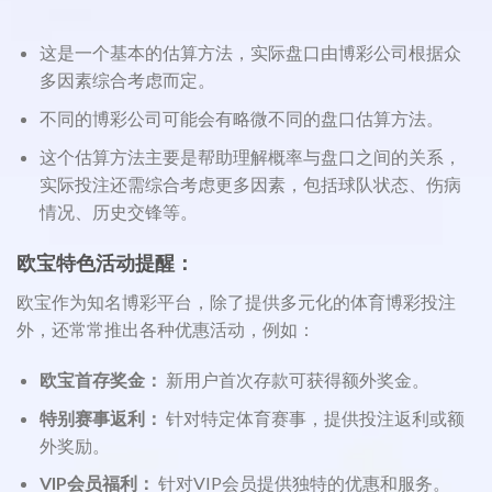
这是一个基本的估算方法，实际盘口由博彩公司根据众
多因素综合考虑而定。
不同的博彩公司可能会有略微不同的盘口估算方法。
这个估算方法主要是帮助理解概率与盘口之间的关系，
实际投注还需综合考虑更多因素，包括球队状态、伤病
情况、历史交锋等。
欧宝特色活动提醒：
欧宝作为知名博彩平台，除了提供多元化的体育博彩投注
外，还常常推出各种优惠活动，例如：
欧宝首存奖金：
新用户首次存款可获得额外奖金。
特别赛事返利：
针对特定体育赛事，提供投注返利或额
外奖励。
VIP会员福利：
针对VIP会员提供独特的优惠和服务。