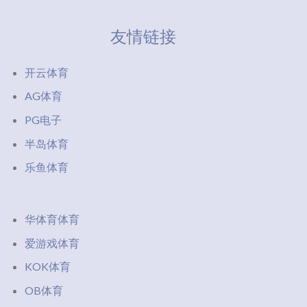
友情链接
开云体育
AG体育
PG电子
半岛体育
乐鱼体育
华体育体育
爱游戏体育
KOK体育
OB体育