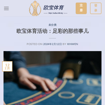
Skip
注
登
to
册
录
content
未分类
欧宝体育活动：足彩的那些事儿
POSTED ON
2024年2月12日
BY
XINWEN
12
2 月