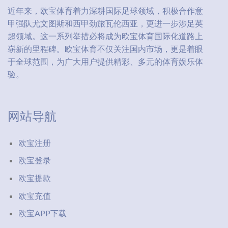
近年来，欧宝体育着力深耕国际足球领域，积极合作意
甲强队尤文图斯和西甲劲旅瓦伦西亚，更进一步涉足英
超领域。这一系列举措必将成为欧宝体育国际化道路上
崭新的里程碑。欧宝体育不仅关注国内市场，更是着眼
于全球范围，为广大用户提供精彩、多元的体育娱乐体
验。
网站导航
欧宝注册
欧宝登录
欧宝提款
欧宝充值
欧宝APP下载