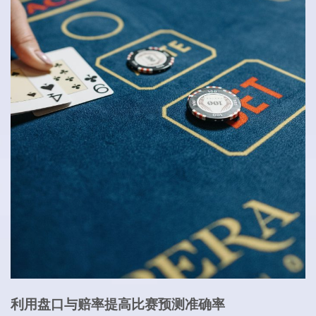
利用盘口与赔率提高比赛预测准确率