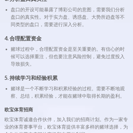
盘口的开设可能暴露了博彩公司的意图，需要我们分析
盘口的真实性。对于实力盘、诱惑盘、大势所趋盘等不
同类型的盘口，需要进行深入分析。
4. 合理配置资金
赌球过程中，合理配置资金是至关重要的。有信心的时
候可以选择重注，但也要注意风险控制，避免过度投入
导致损失。
5. 持续学习和经验积累
赌球是一个不断学习和积累经验的过程。需要不断地观
察、总结，积累经验，才能在赌球中取得长期的盈利。
欧宝体育招商
欧宝体育诚邀合作伙伴，加入我们的招商计划。作为一家专
业的体育赛事平台，欧宝体育提供丰富多样的赌球选择，为