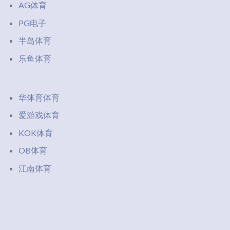
AG体育
PG电子
半岛体育
乐鱼体育
华体育体育
爱游戏体育
KOK体育
OB体育
江南体育