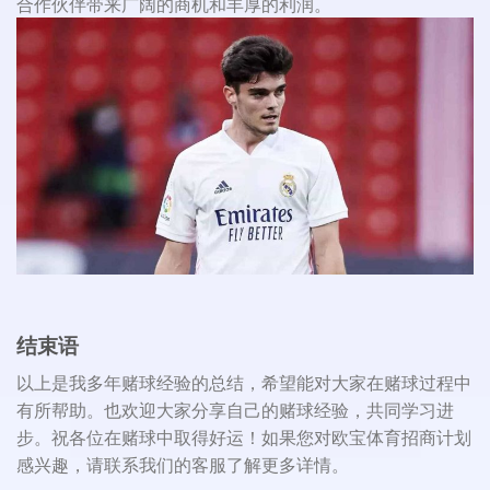
合作伙伴带来广阔的商机和丰厚的利润。
结束语
以上是我多年赌球经验的总结，希望能对大家在赌球过程中
有所帮助。也欢迎大家分享自己的赌球经验，共同学习进
步。祝各位在赌球中取得好运！如果您对欧宝体育招商计划
感兴趣，请联系我们的客服了解更多详情。