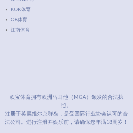
KOK体育
OB体育
江南体育
欧宝体育拥有欧洲马耳他（MGA）颁发的合法执
照。
注册于英属维尔京群岛，是受国际行业协会认可的合
法公司。进行注册并娱乐前，请确保您年满18周岁！