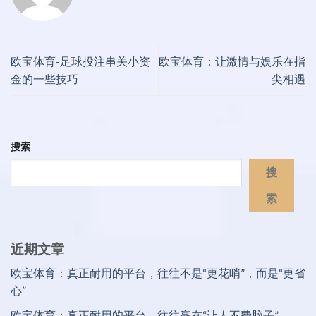
欧宝体育-足球投注串关小资
欧宝体育：让激情与娱乐在指
金的一些技巧
尖相遇
搜索
搜
索
近期文章
欧宝体育：真正耐用的平台，往往不是“更花哨”，而是“更省
心”
欧宝体育：真正耐用的平台，往往赢在“让人不费脑子”