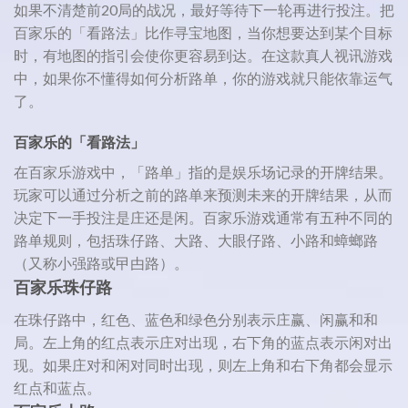
如果不清楚前20局的战况，最好等待下一轮再进行投注。把
百家乐的「看路法」比作寻宝地图，当你想要达到某个目标
时，有地图的指引会使你更容易到达。在这款真人视讯游戏
中，如果你不懂得如何分析路单，你的游戏就只能依靠运气
了。
百家乐的「看路法」
在百家乐游戏中，「路单」指的是娱乐场记录的开牌结果。
玩家可以通过分析之前的路单来预测未来的开牌结果，从而
决定下一手投注是庄还是闲。百家乐游戏通常有五种不同的
路单规则，包括珠仔路、大路、大眼仔路、小路和蟑螂路
（又称小强路或曱甴路）。
百家乐珠仔路
在珠仔路中，红色、蓝色和绿色分别表示庄赢、闲赢和和
局。左上角的红点表示庄对出现，右下角的蓝点表示闲对出
现。如果庄对和闲对同时出现，则左上角和右下角都会显示
红点和蓝点。