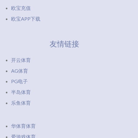
欧宝充值
欧宝APP下载
友情链接
开云体育
AG体育
PG电子
半岛体育
乐鱼体育
华体育体育
爱游戏体育