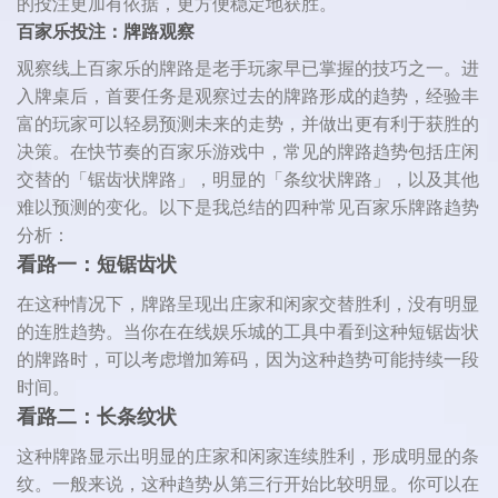
的投注更加有依据，更方便稳定地获胜。
百家乐投注：牌路观察
观察线上百家乐的牌路是老手玩家早已掌握的技巧之一。进
入牌桌后，首要任务是观察过去的牌路形成的趋势，经验丰
富的玩家可以轻易预测未来的走势，并做出更有利于获胜的
决策。在快节奏的百家乐游戏中，常见的牌路趋势包括庄闲
交替的「锯齿状牌路」，明显的「条纹状牌路」，以及其他
难以预测的变化。以下是我总结的四种常见百家乐牌路趋势
分析：
看路一：短锯齿状
在这种情况下，牌路呈现出庄家和闲家交替胜利，没有明显
的连胜趋势。当你在在线娱乐城的工具中看到这种短锯齿状
的牌路时，可以考虑增加筹码，因为这种趋势可能持续一段
时间。
看路二：长条纹状
这种牌路显示出明显的庄家和闲家连续胜利，形成明显的条
纹。一般来说，这种趋势从第三行开始比较明显。你可以在