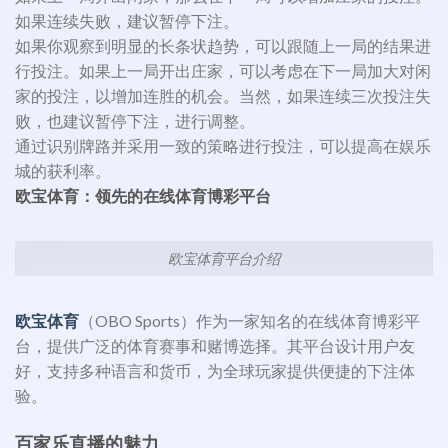
如果连续失败，建议暂停下注。
如果你观察到明显的长条状趋势，可以跟随上一局的结果进
行投注。如果上一局开出庄家，可以考虑在下一局加大对闲
家的投注，以增加连胜的机会。当然，如果连续三次投注失
败，也建议暂停下注，进行调整。
通过识别牌路并采用一致的策略进行投注，可以提高在娱乐
城的获利率。
欧宝体育：领先的在线体育博彩平台
欧宝体育平台介绍
欧宝体育
（OBO Sports）作为一家知名的在线体育博彩平
台，提供广泛的体育赛事和赌博选择。其平台设计用户友
好，支持多种语言和货币，为全球玩家提供便捷的下注体
验。
百家乐直播的魅力