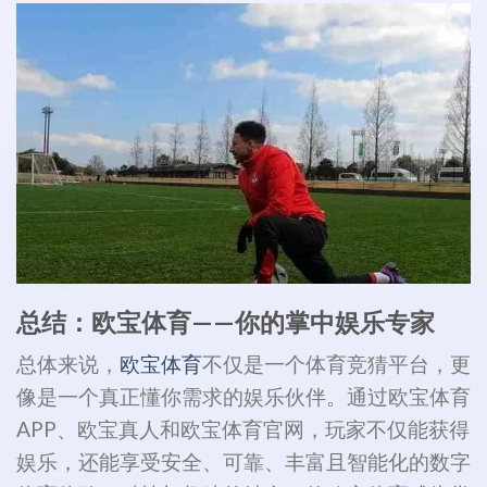
总结：欧宝体育——你的掌中娱乐专家
总体来说，
欧宝体育
不仅是一个体育竞猜平台，更
像是一个真正懂你需求的娱乐伙伴。通过欧宝体育
APP、欧宝真人和欧宝体育官网，玩家不仅能获得
娱乐，还能享受安全、可靠、丰富且智能化的数字