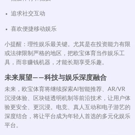
追求社交互动
喜欢便捷移动娱乐
小提醒：理性娱乐最关键。尤其是在投资能力有限
或法律限制严格的地区，把欧宝体育当作娱乐工
具，而非赚钱机器，才能长期享受乐趣。
未来展望——科技与娱乐深度融合
未来，欧宝体育将继续探索AI智能推荐、AR/VR
沉浸体验、区块链透明机制等前沿技术，让用户体
验更安全、更沉浸。电竞、真人互动和电子游艺的
深度结合，将让平台成为年轻人首选的多元化娱乐
平台。