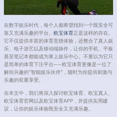
在数字娱乐时代，每个人都希望找到一个既安全可
靠又充满乐趣的平台。
欧宝体育
正是这样的存在。
它不仅提供丰富的体育竞猜体验，还整合了真人娱
乐、电子游艺以及移动端操作，让你的手机、平板
甚至笔记本都能成为掌上娱乐中心。不要以为它只
是简单的体育下注平台——欧宝体育更像是一位了
解你兴趣的“智能娱乐伙伴”，随时为你提供刺激与
乐趣的双重享受。
在本文中，我们将深入探讨欧宝体育、欧宝真人、
欧宝体育官网以及欧宝体育APP，并提供实用建
议，让你的娱乐体验既安全又充满乐趣。