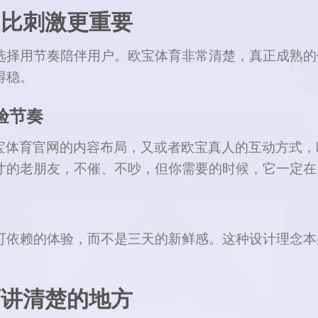
定比刺激更重要
选择用节奏陪伴用户。欧宝体育非常清楚，真正成熟的
得稳。
验节奏
欧宝体育官网的内容布局，又或者欧宝真人的互动方式，
寸的老朋友，不催、不吵，但你需要的时候，它一定在
可依赖的体验，而不是三天的新鲜感。这种设计理念本
。
育讲清楚的地方