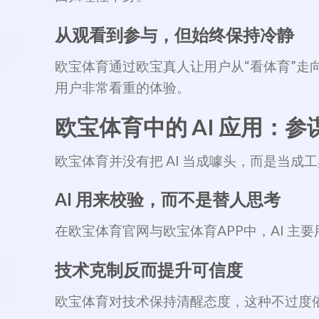
从观看到参与，但始终保持冷静
欧宝体育通过欧宝真人让用户从“看体育”走
用户非常看重的体验。
欧宝体育中的 AI 应用：
欧宝体育并没有把 AI 当成噱头，而是当成
AI 用来校验，而不是替人思考
在欧宝体育官网与欧宝体育APP中，AI 
技术克制反而提升可信度
欧宝体育对技术保持清醒态度，这种不过度依