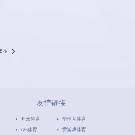
取胜
友情链接
开云体育
华体育体育
AG体育
爱游戏体育