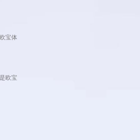
欧宝体
是欧宝