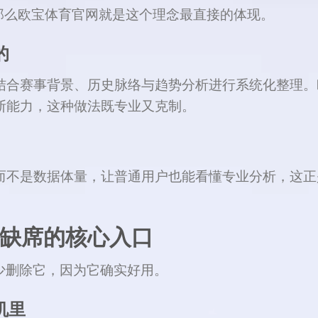
那么欧宝体育官网就是这个理念最直接的体现。
的
结合赛事背景、历史脉络与趋势分析进行系统化整理。
断能力，这种做法既专业又克制。
而不是数据体量，让普通用户也能看懂专业分析，这正
不缺席的核心入口
少删除它，因为它确实好用。
机里