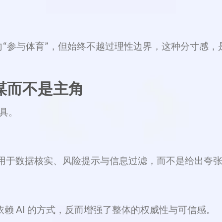
向“参与体育”，但始终不越过理性边界，这种分寸感，
参谋而不是主角
工具。
主要用于数据核实、风险提示与信息过滤，而不是给出夸
赖 AI 的方式，反而增强了整体的权威性与可信感。