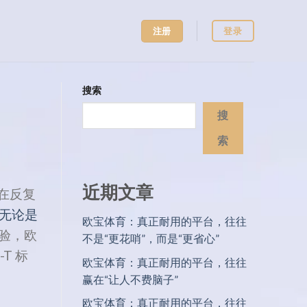
注册
登录
搜索
搜
索
近期文章
在反复
无论是
欧宝体育：真正耐用的平台，往往
验，欧
不是“更花哨”，而是“更省心”
T 标
欧宝体育：真正耐用的平台，往往
赢在“让人不费脑子”
欧宝体育：真正耐用的平台，往往