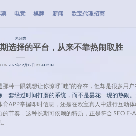
彩票
电竞
棋牌
新闻
欧宝代理招商
未分类
长期选择的平台，从来不靠热闹取胜
D ON
2025年12月19日
BY
ADMIN
那种一眼就想让你惊呼“哇”的存在，但却是很多用户
像一套经过时间打磨的系统，而不是昙花一现的热闹。
体育APP掌握即时信息，还是在欧宝真人中进行互动体
奏，这种长期可依赖的特质，正是符合 SEO E-A-
现。