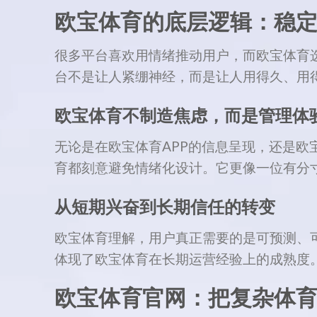
欧宝体育的底层逻辑：稳
很多平台喜欢用情绪推动用户，而欧宝体育
台不是让人紧绷神经，而是让人用得久、用
欧宝体育不制造焦虑，而是管理体
无论是在欧宝体育APP的信息呈现，还是
育都刻意避免情绪化设计。它更像一位有分
从短期兴奋到长期信任的转变
欧宝体育理解，用户真正需要的是可预测、
体现了欧宝体育在长期运营经验上的成熟度
欧宝体育官网：把复杂体