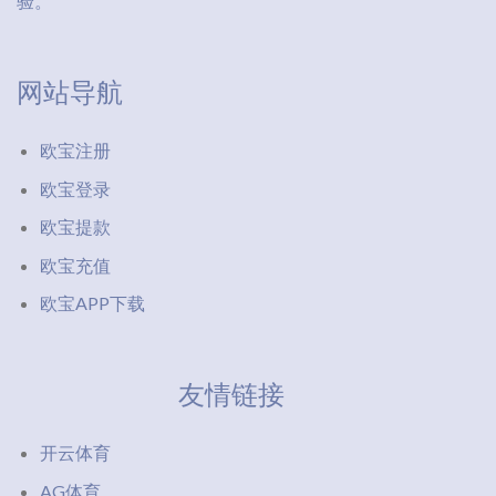
验。
网站导航
欧宝注册
欧宝登录
欧宝提款
欧宝充值
欧宝APP下载
友情链接
开云体育
AG体育