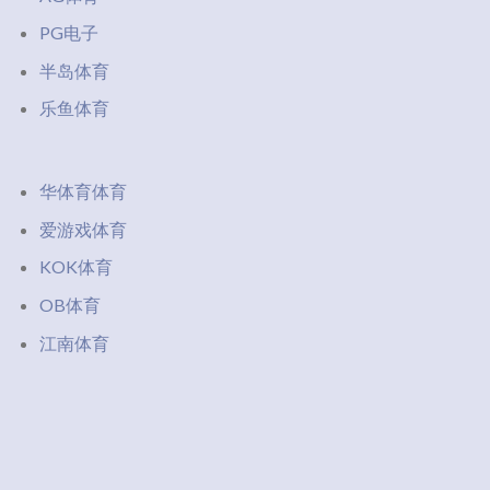
PG电子
半岛体育
乐鱼体育
华体育体育
爱游戏体育
KOK体育
OB体育
江南体育