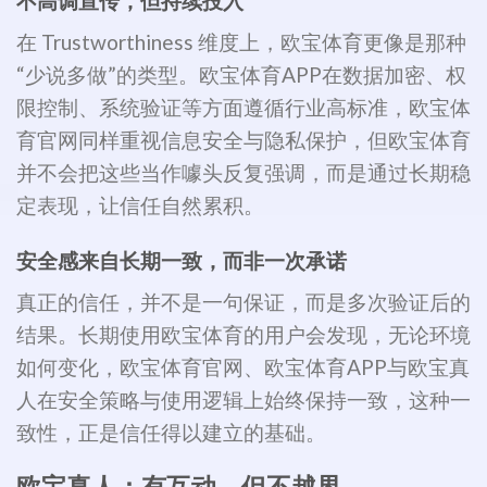
不高调宣传，但持续投入
在 Trustworthiness 维度上，欧宝体育更像是那种
“少说多做”的类型。欧宝体育APP在数据加密、权
限控制、系统验证等方面遵循行业高标准，欧宝体
育官网同样重视信息安全与隐私保护，但欧宝体育
并不会把这些当作噱头反复强调，而是通过长期稳
定表现，让信任自然累积。
安全感来自长期一致，而非一次承诺
真正的信任，并不是一句保证，而是多次验证后的
结果。长期使用欧宝体育的用户会发现，无论环境
如何变化，欧宝体育官网、欧宝体育APP与欧宝真
人在安全策略与使用逻辑上始终保持一致，这种一
致性，正是信任得以建立的基础。
欧宝真人：有互动，但不越界