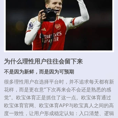
为什么理性用户往往会留下来
不是因为新鲜，而是因为可预期
很多理性用户在选择平台时，并不追求每天都有新
花样，而是更在意“下次再来会不会还是熟悉的感
觉”。欧宝体育正是抓住了这一点。欧宝体育通过
欧宝体育官网、欧宝体育APP与欧宝真人之间的高
度一致性，让用户形成稳定认知：入口清楚、逻辑