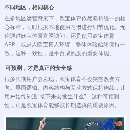
不同地区，相同核心
在多地区运营背景下，欧宝体育依然坚持统一的核
心标准，同时根据本地使用习惯进行细节优化。无
论通过欧宝体育官网访问，还是使用欧宝体育
APP，或进入欧宝真人环境，整体体验始终保持一
致，这种一致性，是平台成熟度的重要体现。
可预测，才是真正的安全感
很多长期用户会发现，欧宝体育不会突然改变方
向。界面逻辑、内容结构与互动方式保持连续，让
用户始终知道“接下来会发生什么”。这种可预测
性，正是欧宝体育能够被长期选择的重要原因。