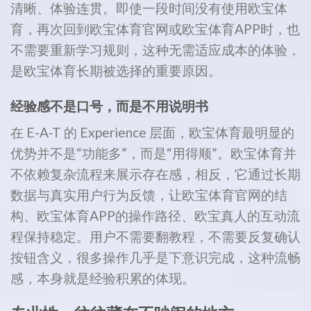
清晰、体验连贯。即使一段时间没有使用欧宝体
育，再次回到欧宝体育官网或欧宝体育APP时，也
不需要重新学习规则，这种无需适应成本的体验，
是欧宝体育长期被选择的重要原因。
经验感不是口号，而是不用说明书
在 E-A-T 的 Experience 层面，欧宝体育最明显的
优势并不是“功能多”，而是“用得顺”。欧宝体育并
不依赖复杂流程来展示存在感，相反，它通过长期
数据与真实用户行为反馈，让欧宝体育官网的结
构、欧宝体育APP的操作路径、欧宝真人的互动流
程保持稳定。用户不需要翻教程，不需要反复确认
按钮含义，很多操作几乎是下意识完成，这种流畅
感，本身就是经验积累的体现。