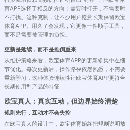
育APP选择了相反的方向：需要时打开，不需要时
不打扰。这种克制，让不少用户愿意长期保留欧宝
体育APP。用久了会发现，它更像一件顺手工具，
而不是需要被管理的负担。
更新是延续，而不是推倒重来
从维护策略来看，欧宝体育APP的更新多集中在细
节优化。每次更新后，操作路径依然熟悉，不需要
重新学习，这种体验连续性让欧宝体育APP更符合
长期使用型产品的特征。
欧宝真人：真实互动，但边界始终清楚
规则先行，互动才不会失控
在欧宝真人的设计中，欧宝体育始终把规则说明放