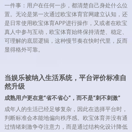
一件事：用户在任何一步，都清楚自己身处什么位
置。无论是第一次通过欧宝体育官网建立认知，还
是日常使用欧宝体育APP进行操作，又或者在欧宝
真人中参与互动，欧宝体育始终保持清楚、稳定、
可理解的底层逻辑，这种慢节奏在快时代里，反而
显得格外可靠。
当娱乐被纳入生活系统，平台评价标准自
然升级
成熟用户更在意“省不省心”，而不是“刺不刺激”
成年人的生活已经足够复杂，因此在选择平台时，
判断标准会本能地偏向秩序感。欧宝体育并没有通
过情绪刺激争夺注意力，而是通过结构化设计降低