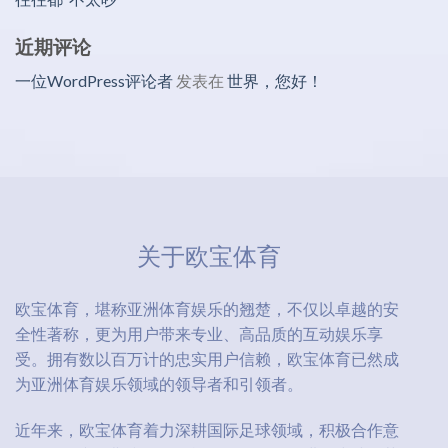
近期评论
一位WordPress评论者
发表在
世界，您好！
关于欧宝体育
欧宝体育，堪称亚洲体育娱乐的翘楚，不仅以卓越的安
全性著称，更为用户带来专业、高品质的互动娱乐享
受。拥有数以百万计的忠实用户信赖，欧宝体育已然成
为亚洲体育娱乐领域的领导者和引领者。
近年来，欧宝体育着力深耕国际足球领域，积极合作意