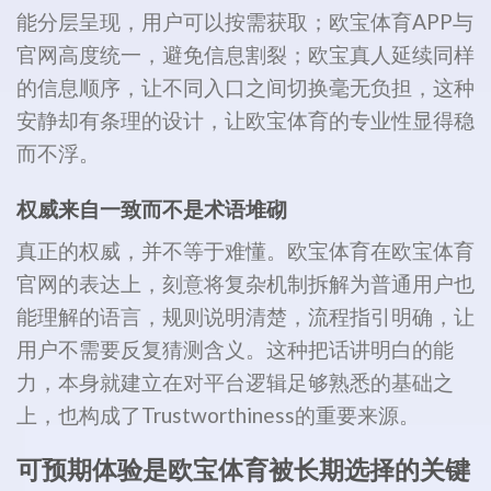
能分层呈现，用户可以按需获取；欧宝体育APP与
官网高度统一，避免信息割裂；欧宝真人延续同样
的信息顺序，让不同入口之间切换毫无负担，这种
安静却有条理的设计，让欧宝体育的专业性显得稳
而不浮。
权威来自一致而不是术语堆砌
真正的权威，并不等于难懂。欧宝体育在欧宝体育
官网的表达上，刻意将复杂机制拆解为普通用户也
能理解的语言，规则说明清楚，流程指引明确，让
用户不需要反复猜测含义。这种把话讲明白的能
力，本身就建立在对平台逻辑足够熟悉的基础之
上，也构成了Trustworthiness的重要来源。
可预期体验是欧宝体育被长期选择的关键