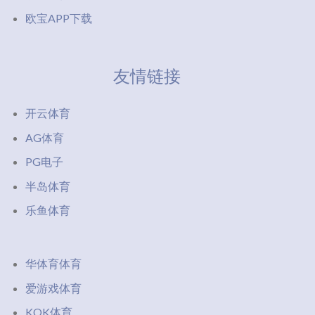
欧宝APP下载
友情链接
开云体育
AG体育
PG电子
半岛体育
乐鱼体育
华体育体育
爱游戏体育
KOK体育