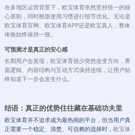
在多地区运营背景下，欧宝体育依然坚持统一的核
心原则，同时根据使用习惯进行细节优化。无论是
欧宝体育官网、欧宝体育APP还是欧宝真人，整体
体验始终保持一致。
可预测才是真正的安心感
长期用户会发现，欧宝体育很少突然改变方向，界
面逻辑、内容结构与互动方式保持连续，让用户始
终知道下一步会发生什么。
结语：真正的优势往往藏在基础功夫里
欧宝体育并不追求成为最热闹的平台，但当用户真
正需要一个稳定、清楚、可信赖的选择时，
欧宝体