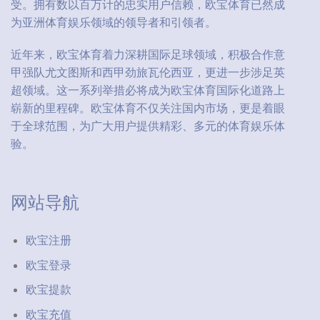
受。拥有数以百万计的忠实用户信赖，欧宝体育已然成
为亚洲体育娱乐领域的领导者和引领者。
近年来，欧宝体育着力深耕国际足球领域，积极合作意
甲强队尤文图斯和西甲劲旅瓦伦西亚，更进一步涉足英
超领域。这一系列举措必将成为欧宝体育国际化道路上
崭新的里程碑。欧宝体育不仅关注国内市场，更是着眼
于全球范围，为广大用户提供精彩、多元的体育娱乐体
验。
网站导航
欧宝注册
欧宝登录
欧宝提款
欧宝充值