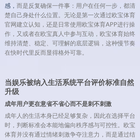
感，
而是反复确保一件事：用户在任何一步，都清
楚自己身处什么位置。无论是第一次通过欧宝体育
官网建立认知，还是日常使用欧宝体育APP进行操
作，又或者在欧宝真人中参与互动，欧宝体育始终
维持清楚、稳定、可理解的底层逻辑，这种慢节奏
在快时代里反而显得格外可靠。
当娱乐被纳入生活系统平台评价标准自然
升级
成年用户更在意省不省心而不是刺不刺激
成年人的生活本身已经足够复杂，因此在选择平台
时，判断标准会本能地偏向秩序感与可控性。欧宝
体育并没有通过情绪刺激争夺注意力，而是通过结