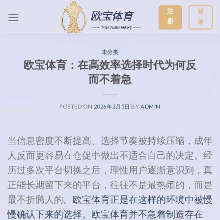
Skip
注
登
to
册
录
content
未分类
欧宝体育：在高效率选择时代为何反
而不着急
POSTED ON
2026年2月5日
BY
ADMIN
当信息密度不断提高、选择节奏被持续压缩，成年
人反而更容易在仓促中做出不适合自己的决定。经
历过多次平台切换之后，理性用户逐渐意识到，真
正能长期留下来的平台，往往不是最热闹的，而是
最不折腾人的。
欧宝体育正是在这样的环境中被慢
慢确认下来的选择。欧宝体育并不急着制造存在