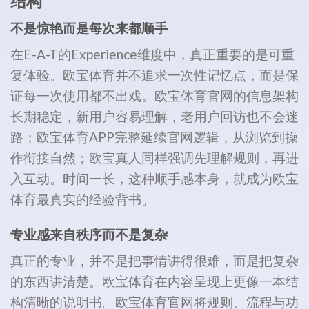
结构
不是惊艳而是每次来都顺手
在E-A-T的Experience维度中，真正重要的是可重
复体验。欧宝体育并不追求一次性记忆点，而是保
证每一次使用都不出戏。欧宝体育官网的信息架构
长期稳定，新用户容易理解，老用户回访也不会迷
路；欧宝体育APP完整延续官网逻辑，从浏览到操
作衔接自然；欧宝真人同样强调先理解规则，再进
入互动。时间一长，这种顺手感本身，就成为欧宝
体育最真实的经验背书。
专业感来自秩序而不是复杂
真正的专业，并不是把事情讲得很难，而是把复杂
的东西讲清楚。欧宝体育在内容呈现上更像一本结
构清晰的说明书。欧宝体育官网将规则、流程与功