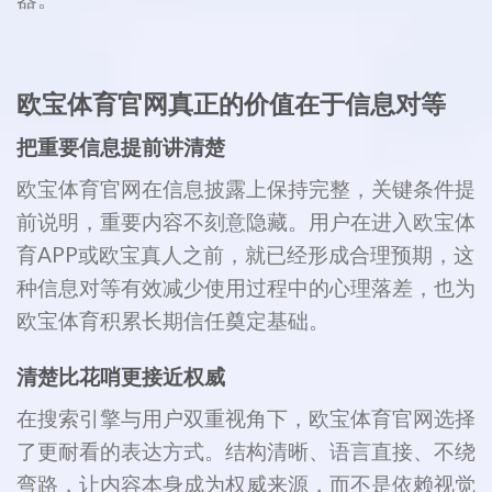
欧宝体育官网真正的价值在于信息对等
把重要信息提前讲清楚
欧宝体育官网在信息披露上保持完整，关键条件提
前说明，重要内容不刻意隐藏。用户在进入欧宝体
育APP或欧宝真人之前，就已经形成合理预期，这
种信息对等有效减少使用过程中的心理落差，也为
欧宝体育积累长期信任奠定基础。
清楚比花哨更接近权威
在搜索引擎与用户双重视角下，欧宝体育官网选择
了更耐看的表达方式。结构清晰、语言直接、不绕
弯路，让内容本身成为权威来源，而不是依赖视觉