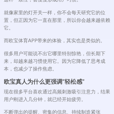
就像家里的灯开关一样，你不会每天研究它的位
置，但正因为它一直在那里，所以你会越来越依赖
它。
而欧宝体育APP带来的体验，其实也是类似的。
很多用户可能说不出它哪里特别惊艳，但长期下
来，却越来越习惯使用它。因为它降低了思考成
本，也减少了操作焦虑。
欧宝真人为什么更强调“轻松感”
现在很多平台喜欢通过高频刺激吸引注意力，结果
用户刚进入几分钟，就已经开始疲劳。
不断弹出的提醒、密集的信息、持续制造紧张