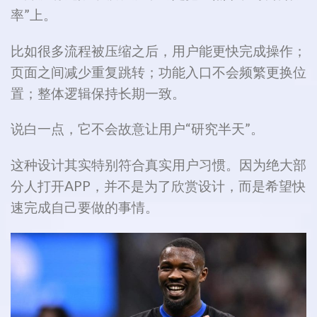
率”上。
比如很多流程被压缩之后，用户能更快完成操作；
页面之间减少重复跳转；功能入口不会频繁更换位
置；整体逻辑保持长期一致。
说白一点，它不会故意让用户“研究半天”。
这种设计其实特别符合真实用户习惯。因为绝大部
分人打开APP，并不是为了欣赏设计，而是希望快
速完成自己要做的事情。