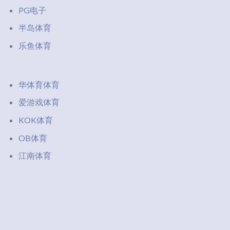
PG电子
半岛体育
乐鱼体育
华体育体育
爱游戏体育
KOK体育
OB体育
江南体育