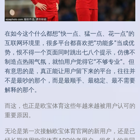
在如今这个什么都想“快一点、猛一点、花一点”的
互联网环境里，很多平台都喜欢把“功能多”当成优
势，恨不得一个页面同时跳出七八个提示，仿佛不
制造点热闹气氛，就怕用户觉得它“不够专业”。但
有意思的是，真正能让用户留下来的平台，往往并
不是最吵的那个，而是最顺手、最稳定、最不需要
解释的那个。
而这，也正是欧宝体育这些年越来越被用户认可的
重要原因。
无论是第一次接触欧宝体育官网的新用户，还是已