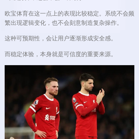
欧宝体育在这一点上的表现比较稳定。系统不会频
繁出现逻辑变化，也不会刻意制造复杂操作。
这种可预期性，会让用户逐渐形成安全感。
而稳定体验，本身就是可信度的重要来源。