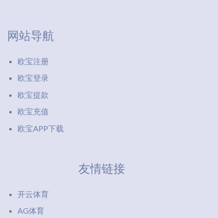
网站导航
欧宝注册
欧宝登录
欧宝提款
欧宝充值
欧宝APP下载
友情链接
开云体育
AG体育