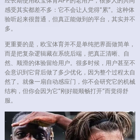
经长期使用欧宝体育APP的老用户，很多人的共同
感受其实都差不多：它不会让人觉得“累”。这种体
验听起来很普通，但真正能做到的平台，其实并不
多。
更重要的是，欧宝体育并不是单纯把界面做简单，
而是把复杂逻辑藏在系统后端，把真正清晰、自
然、顺滑的体验留给用户。很多时候，用户甚至不
会意识到它背后做了多少优化，因为整个过程太自
然了。就像一扇自动感应门，你不会研究它的机械
结构，但你会因为它“刚好能顺畅打开”而觉得舒
服。