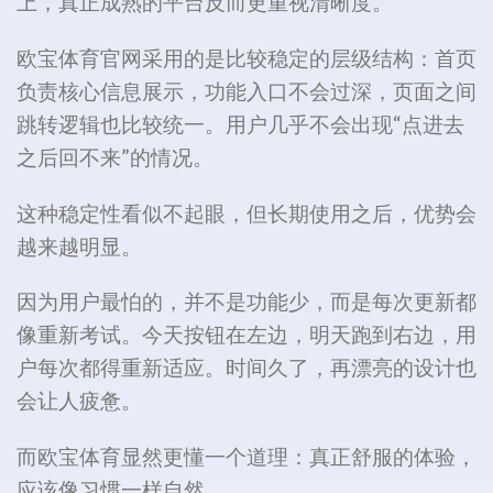
上，真正成熟的平台反而更重视清晰度。
欧宝体育官网采用的是比较稳定的层级结构：首页
负责核心信息展示，功能入口不会过深，页面之间
跳转逻辑也比较统一。用户几乎不会出现“点进去
之后回不来”的情况。
这种稳定性看似不起眼，但长期使用之后，优势会
越来越明显。
因为用户最怕的，并不是功能少，而是每次更新都
像重新考试。今天按钮在左边，明天跑到右边，用
户每次都得重新适应。时间久了，再漂亮的设计也
会让人疲惫。
而欧宝体育显然更懂一个道理：真正舒服的体验，
应该像习惯一样自然。