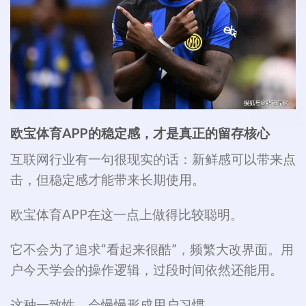
欧宝体育APP的稳定感，才是真正的留存核心
互联网行业有一句很现实的话：新鲜感可以带来点
击，但稳定感才能带来长期使用。
欧宝体育APP在这一点上做得比较聪明。
它不会为了追求“看起来很酷”，频繁大改界面。用
户今天学会的操作逻辑，过段时间依然还能用。
这种一致性，会慢慢形成用户习惯。