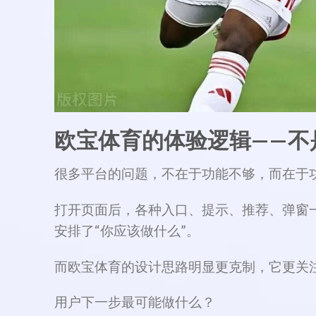
欧宝体育的体验逻辑——不是
很多平台的问题，不在于功能不够，而在于功
打开页面后，各种入口、提示、推荐、弹窗一
安排了“你应该做什么”。
而
欧宝体育
的设计思路明显更克制，它更关
用户下一步最可能做什么？