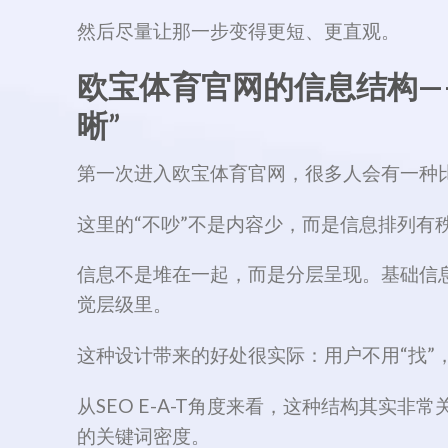
然后尽量让那一步变得更短、更直观。
欧宝体育官网的信息结构—
晰”
第一次进入
欧宝体育官网
，很多人会有一种
这里的“不吵”不是内容少，而是信息排列有
信息不是堆在一起，而是分层呈现。基础信
觉层级里。
这种设计带来的好处很实际：用户不用“找”
从SEO E-A-T角度来看，这种结构其实
的关键词密度。