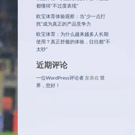
都懂得“不过度表现”
欧宝体育体验观察：当“少一点打
扰”成为真正的产品竞争力
欧宝体育：为什么越来越多人长期
使用？真正舒服的体验，往往都“不
太吵”
近期评论
一位WordPress评论者
发表在
世
界，您好！