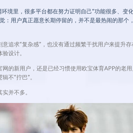
网环境里，很多平台都在努力证明自己“功能很多、变
直觉：用户真正愿意长期停留的，并不是最热闹的那个
刻意追求“复杂感”，也没有通过频繁干扰用户来提升存
体验设计。
官网
的新用户，还是已经习惯使用
欧宝体育APP
的老用
辑不“拧巴”。
其实并不多。